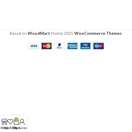
Based on
WoodMart
theme
2025
WooCommerce Themes
.
0
Shop
Wishlist
Cart
My account