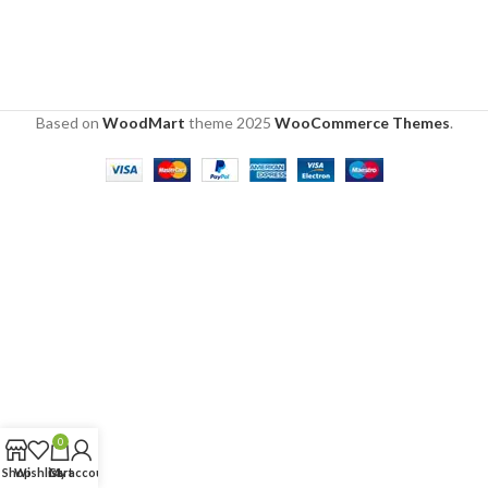
Based on
WoodMart
theme
2025
WooCommerce Themes
.
0
Shop
Wishlist
Cart
My account